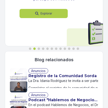
Explorar

Blog relacionados
Anuncios
Registro de la Comunidad Sorda
La Dra. Idania Rodríguez te invita a ser parte de 
Completar el registro de la comunidad de personas
Anuncios
Tu participación es clave. Completa el registro y
Podcast "Hablemos de Negocios"
En el podcast Hablemos de Negocios, el Dr. Orville