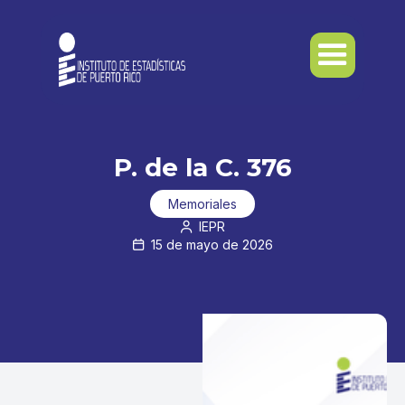
P. de la C. 376
Memoriales
IEPR

15 de mayo de 2026
