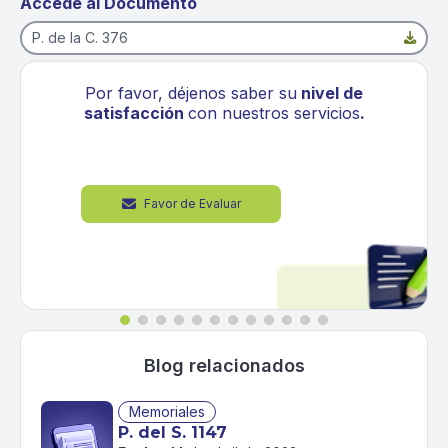
Accede al Documento
P. de la C. 376

ber su
nivel de
Visita nuestras Activida
stros servicios
.
participa con no
Explorar

Blog relacionados
Memoriales
P. del S. 1147