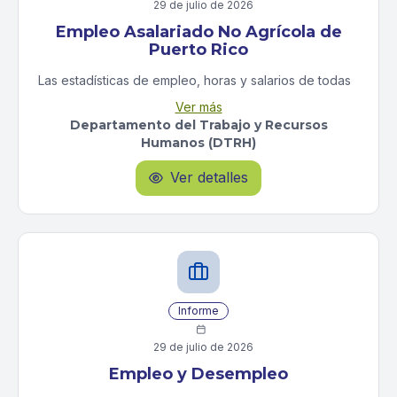
29 de julio de 2026
Empleo Asalariado No Agrícola de
Puerto Rico
Las estadísticas de empleo, horas y salarios de todas
las industrias son ofrecidas mensualmente en forma
Ver más
de texto, tablas y gráficas, comparando el mes
Departamento del Trabajo y Recursos
presente con el anterior y con el mismo mes del año
Humanos (DTRH)
anterior. Se ofrecen los datos a nivel Isla y las ocho
áreas metropolitanas.
Ver detalles

Informe

29 de julio de 2026
Empleo y Desempleo