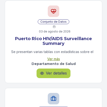
Violencia y Justicia
Justicia
Vivienda
Vivienda y Construcción
y
Conjunto de Datos
Construcción

03 de agosto de 2026
Puerto Rico HIV/AIDS Surveillance
Summary
Se presentan varias tablas con estadísticas sobre el
número de casos diagnosticados en Puerto Rico
Ver más
hasta la fecha de referencia para casos de VIH
Departamento de Salud
solamente, para casos de SIDA solamente y para
casos de VIH y SIDA. Incluye desgloses por grupo de
Ver detalles

edad, género, estatus de diagnóstico, raza,
categoría de transmisión y por año de diagnóstico.
No solo presenta estadísticas sobre el número de
casos diagnosticados, si no también el número de
muertes por dicha condición de salud. Además, se
presentan algunos mapas que muestran la
distribución de los casos por región del