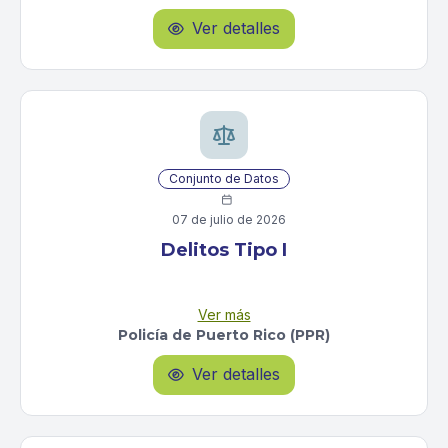
$20,000, Nomina trimestral entre $20,000 y
Ver detalles

$250,000, y Nomina trimestral mayor a $250,000), y
por las categorías del sector detallista del Standard
Industrial Classification (SIC).
Conjunto de Datos

07 de julio de 2026
Delitos Tipo I
Presenta estadísticas sobre la criminalidad en Puerto
Ver más
Rico, conforme al modelo estadístico Uniform Crime
Policía de Puerto Rico (PPR)
Reports (UCR) del National Incident Based Reporting
System (NIBRS). Incluye el número de querellas
Ver detalles

presentadas de los siete delitos, clasificados como
tipo I:
1) Delitos de violencia (Asesinatos y homicidios,