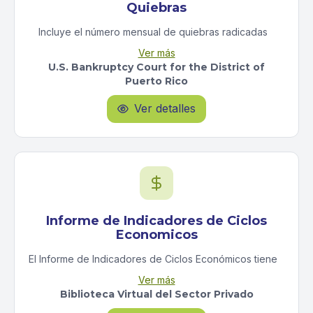
Quiebras
Incluye el número mensual de quiebras radicadas
ante el Tribunal federal de Quiebras del distrito de
Ver más
Puerto Rico, desglosado por el tipo (capítulo) de
U.S. Bankruptcy Court for the District of
quiebra: Capítulo 7, Capítulo 11, Capítulo 12 o Capítulo
Puerto Rico
13.
Ver detalles

Informe de Indicadores de Ciclos
Economicos
El Informe de Indicadores de Ciclos Económicos tiene
como finalidad:Evaluar la situación económica actual:
Ver más
Utiliza el Índice de Indicadores Coincidentes (IIC)
Biblioteca Virtual del Sector Privado
para medir el estado presente de la actividad