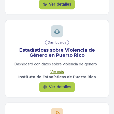
Empleo y Desempleo (AN 2007)
Ver detalles

Empleo y Desempleo (Proyecciones de empleo
2000-2010)
Empleo y Desempleo (AN 2013)
Empleo y Desempleo (AN 2014)
Empleo y Desempleo (Proyecciones de empleo
Dashboards
2014-16)
Estadísticas sobre Violencia de
Género en Puerto Rico
Dashboard con datos sobre violencia de género
recopiladas por agencias
Ver más
Instituto de Estadísticas de Puerto Rico
Ver detalles
