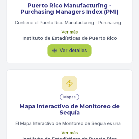
Puerto Rico Manufacturing -
Purchasing Managers Index (PMI)
Contiene el Puerto Rico Manufacturing - Purchasing
Managers' Index (PRM-PMI) y sus índices
Ver más
componentes: Nuevas Órdenes, Producción, Empleo,
Instituto de Estadísticas de Puerto Rico
Entregas de suplidores, Inventarios. Además, incluye
índices sobre los Inventarios de los clientes, los
Ver detalles

Precios pagados para los insumos de la empresa, la
Reserva de órdenes sin completar, y la Órdenes
nuevas para exportación. Estos índices se obtienen
de información recopilada electrónicamente de las
empresas manufactureras más grandes de Puerto
Rico. La estimación se basa en una metodología de
índices de difusión, similar a la que se utiliza en otros
países y otros estados de los Estados Unidos para
Mapas
índices parecidos. Esta Encuesta es resultado de una
Mapa Interactivo de Monitoreo de
colaboración con la Asociación de Industriales de
Sequía
Puerto Rico.
El Mapa Interactivo de Monitoreo de Sequía es una
herramienta geoespacial que integra información
Ver más
ambiental, meteorológica, satelital y