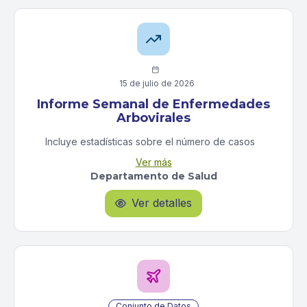

15 de julio de 2026
Informe Semanal de Enfermedades
Arbovirales
Incluye estadísticas sobre el número de casos
sospechosos y confirmados del virus del dengue, el
Ver más
chikungunya y el zika. Incluye información de casos
Departamento de Salud
confirmados por municipio.
Ver detalles

Conjunto de Datos