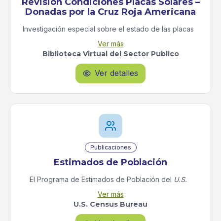
Revisión Condiciones Placas Solares –
Donadas por la Cruz Roja Americana
Investigación especial sobre el estado de las placas
solares, baterías y cisternas tipo vejiga donadas por
Ver más
la Cruz Roja Americana a 160 escuelas públicas de
Biblioteca Virtual del Sector Publico
Puerto Rico tras el huracán María. El proyecto buscó
fortalecer la resiliencia de las comunidades escolares
Ver detalles

que a su vez funcionan como refugios en
emergencias.
Publicaciones
Estimados de Población
El Programa de Estimados de Población del
U.S.
Census Bureau
produce estimados poblacionales
Ver más
todos los años para los Estados Unidos, sus estados,
U.S. Census Bureau
sus condados, ciudades y pueblos, como también
para Puerto Rico y sus municipios. Además, se