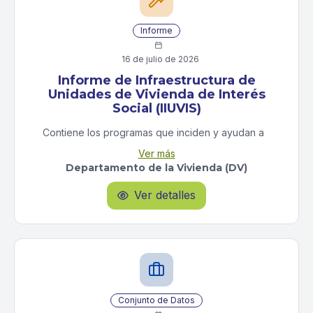
Informe

16 de julio de 2026
Informe de Infraestructura de
Unidades de Vivienda de Interés
Social (IIUVIS)
Contiene los programas que inciden y ayudan a
generar vivienda de interés social (nueva
Ver más
construcción, aluiler, rehabilitación, subsidio, etc.).
Departamento de la Vivienda (DV)
Incluye, como variables, los municipios, programas,
cantidad de unidades, costos y fechas.
Ver detalles

Conjunto de Datos