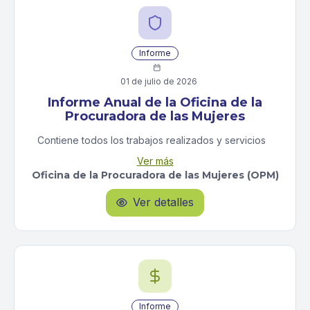
Violaciones por la fuerza, Robos, Agresiones
agravadas).
2) Delitos contra la propiedad (Escalamientos,
Apropiaciones ilegales, Hurto de autos).
Informe

Los datos se presentan por regiones, distritos o
01 de julio de 2026
precintos, municipios, sectores de vigilancia y por
Informe Anual de la Oficina de la
meses.
Procuradora de las Mujeres
Contiene todos los trabajos realizados y servicios
ofrecidos por la Oficina de la Procuradora de las
Ver más
Mujeres durante el año fiscal. Se presenta a través
Oficina de la Procuradora de las Mujeres (OPM)
de narrativos y estadísticas de los casos atendidos (y
sus características socio demográficas); servicios
Ver detalles

ofrecidos; actividades educativas efectuadas y
personas impactadas y estadísticas de los casos
atendidos por las organizaciones recipientes de
fondos estatales y federales (casos y características
socio demográficas; servicios ofrecidos).
Informe