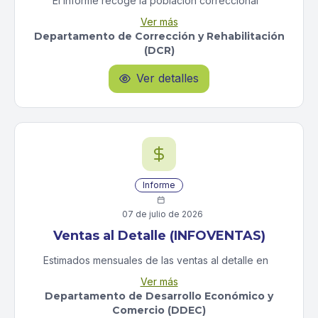
El informe recoge la población correccional
promedio diaria desglosada por región, institución y
Ver más
niveles de custodia. Además, se agrupa en sumariada
Departamento de Corrección y Rehabilitación
y sentenciada; femenina y jóvenes adultos (16 a 21
(DCR)
años).
Ver detalles

Informe

07 de julio de 2026
Ventas al Detalle (INFOVENTAS)
Estimados mensuales de las ventas al detalle en
Puerto Rico. Las estadísticas se desglosan por región
Ver más
geografica (Aguadilla, Arecibo, Bayamon, Caguas,
Departamento de Desarrollo Económico y
Fajardo, Guayama, Mayaguez, Ponce y San Juan),
Comercio (DDEC)
por tamaño de negocio (Nomina trimestral menor a