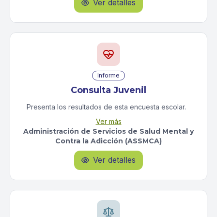
Ver detalles

publican los componentes demográficos de cambio
poblacional (nacimientos, muertes y migración) en
una variedad de niveles geográficos.
Informe
Consulta Juvenil
Presenta los resultados de esta encuesta escolar.
Muestra las tendencias temporales en el uso de
Ver más
substancias entre los jóvenes, y sus factores de
Administración de Servicios de Salud Mental y
riesgo y protección.
Contra la Adicción (ASSMCA)
Ver detalles
