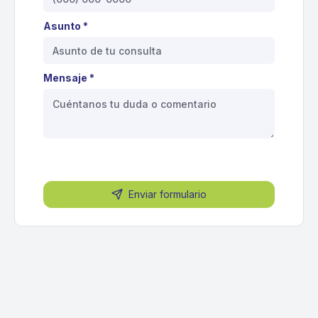
Asunto *
Mensaje *
Enviar formulario
